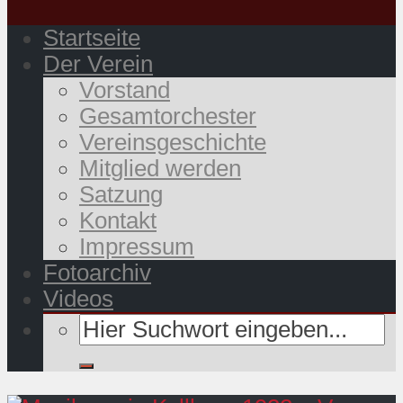
Startseite
Der Verein
Vorstand
Gesamtorchester
Vereinsgeschichte
Mitglied werden
Satzung
Kontakt
Impressum
Fotoarchiv
Videos