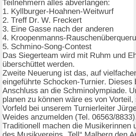
Teilnehmern alles abverlangen:
1. Kyllburger-Hoahnen-Weitwur
f
2. Treff Dr. W. Freckert
3. Eine Gasse nach der anderen
4. Kroopenmanns-Rauschenüberq
uer
5. Schmino-Song-Contest
Das Siegerteam wird mit Ruhm und E
überschüttet werden.
Zweite Neuerung ist das, auf vielfach
eingeführte Schocken-Turnier. Dieses 
Anschluss an die Schminolympiade. 
planen zu können wäre es von Vorteil, 
Vorfeld bei unserem Turnierleiter Jürge
Weides anzumelden (Tel. 06563/8833)
Traditionell machen die Musikerinnen
des Musikvereins „Tell“ Malberg den A