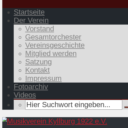
Startseite
Der Verein
Vorstand
Gesamtorchester
Vereinsgeschichte
Mitglied werden
Satzung
Kontakt
Impressum
Fotoarchiv
Videos